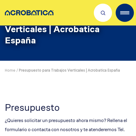
Presupuesto para Trabajos
Verticales | Acrobatica
Descubre sobre nosotros
España
Servicios
Trabaja con nosotros
Home
/
Presupuesto para Trabajos Verticales | Acrobatica España
Dónde estamos
Novedades
Presupuesto
¿Quieres solicitar un presupuesto ahora mismo? Rellena el
formulario o contacta con nosotros y te atenderemos Tel.