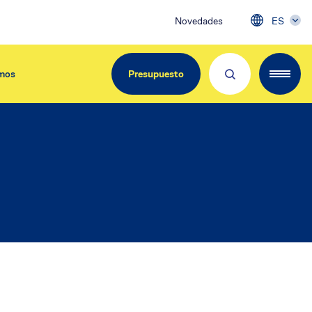
Novedades
ES
mos
Presupuesto
EdiliziAcrobatica Iberica
C/ Girona, 134
08037 Barcelona
Tel. 900.800.963
info@acrobatica.es