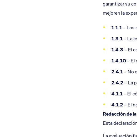
garantizar su c
mejoren la exper
1.1.1
– Los 
1.3.1
– La e
1.4.3
– El c
1.4.10
– El 
2.4.1
– No e
2.4.2
– La p
4.1.1
– El c
4.1.2
– El n
Redacción de la
Esta declaració
La evaluación fu