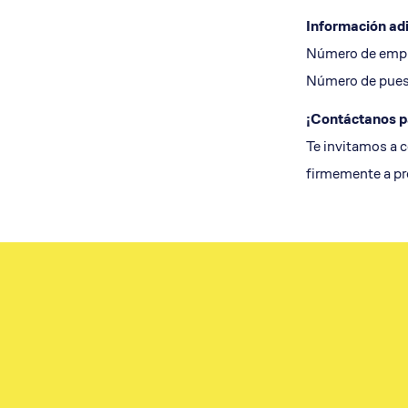
Información adi
Número de emple
Número de puest
¡Contáctanos p
Te invitamos a c
firmemente a pro