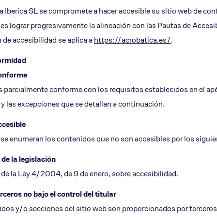
o terrazas y cornisas
Restauración parte baja b
ca Iberica SL se compromete a hacer accesible su sitio web de co
Revisión fachadas ITE
o es lograr progresivamente la alineación con las Pautas de Acce
 de accesibilidad se aplica a
https://acrobatica.es/
.
ormidad
onforme
es parcialmente conforme con los requisitos establecidos en el 
y las excepciones que se detallan a continuación.
ccesible
 se enumeran los contenidos que no son accesibles por los sigui
de la legislación
de la Ley 4/2004, de 9 de enero, sobre accesibilidad.
ceros no bajo el control del titular
os y/o secciones del sitio web son proporcionados por terceros, 