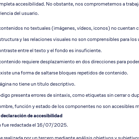
ompleta accesibilidad. No obstante, nos comprometemos a traba
iencia del usuario.
contenidos no textuales (imágenes, vídeos, iconos) no cuentan c
structura y las relaciones visuales no son comprensibles para los 
ontraste entre el texto y el fondo es insuficiente.
contenido requiere desplazamiento en dos direcciones para poder 
xiste una forma de saltarse bloques repetidos de contenido.
ágina no tiene un título descriptivo.
ódigo presenta errores de sintaxis, como etiquetas sin cerrar o du
ombre, función y estado de los componentes no son accesibles me
 declaración de accesibilidad
n fue redactada el 16/07/2025.
e realizada por un tercero mediante análisis objetivos y subjetivos