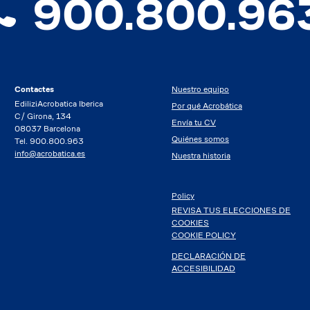
900.800.96
Contactes
Nuestro equipo
EdiliziAcrobatica Iberica
Por qué Acrobática
C/ Girona, 134
Envía tu CV
08037 Barcelona
Quiénes somos
Tel. 900.800.963
info@acrobatica.es
Nuestra historia
Policy
REVISA TUS ELECCIONES DE
COOKIES
COOKIE POLICY
DECLARACIÓN DE
ACCESIBILIDAD