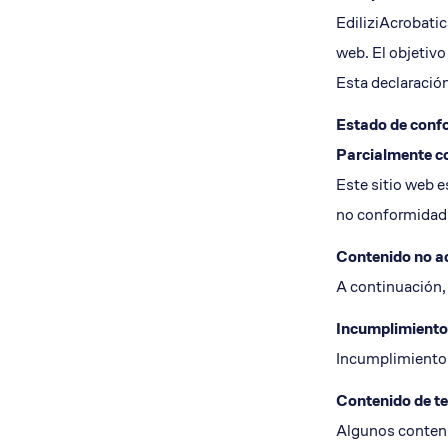
Nuestro equipo
Aislamient
EdiliziAcrobati
Qué te ofrecemos
web. El objetiv
Envía tu CV
Esta declaración
Ofertas de trabajo
Estado de conf
Dónde estamos
Parcialmente c
Este sitio web 
no conformidad 
Contenido no a
A continuación,
Incumplimiento 
Incumplimiento 
Contenido de ter
Algunos contenid