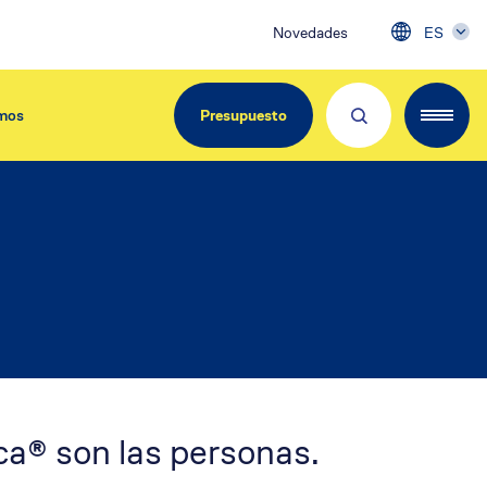
Novedades
ES
mos
Presupuesto
EdiliziAcrobatica Iberica
C/ Girona, 134
08037 Barcelona
Tel. 900.800.963
info@acrobatica.es
ca® son las personas.