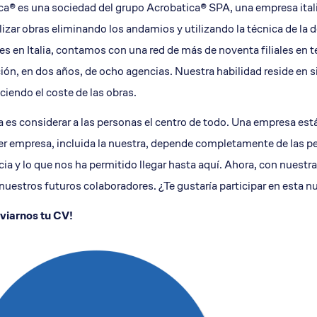
ica® es una sociedad del grupo Acrobatica® SPA, una empresa ita
o terrazas y cornisas
Restauración parte baja b
lizar obras eliminando los andamios y utilizando la técnica de la
Revisión fachadas ITE
les en Italia, contamos con una red de más de noventa filiales en 
ión, en dos años, de ocho agencias. Nuestra habilidad reside en 
uciendo el coste de las obras.
ía es considerar a las personas el centro de todo. Una empresa e
er empresa, incluida la nuestra, depende completamente de las pe
cia y lo que nos ha permitido llegar hasta aquí. Ahora, con nues
nuestros futuros colaboradores. ¿Te gustaría participar en esta 
viarnos tu CV!