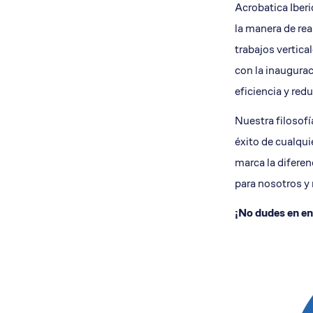
Acrobatica Iber
Nuestro equipo
Aislamient
la manera de rea
Qué te ofrecemos
trabajos vertica
Envía tu CV
con la inaugurac
Ofertas de trabajo
eficiencia y red
Dónde estamos
Nuestra filosof
éxito de cualqui
marca la diferen
para nosotros y 
¡No dudes en en