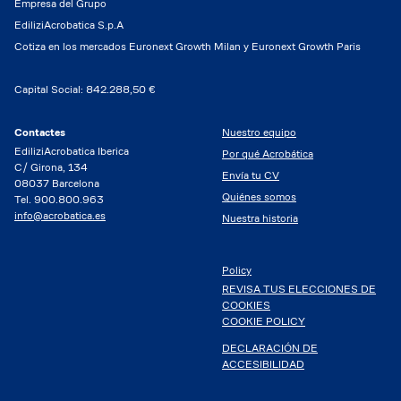
Empresa del Grupo
EdiliziAcrobatica S.p.A
Cotiza en los mercados Euronext Growth Milan y Euronext Growth Paris
Capital Social: 842.288,50 €
Contactes
Nuestro equipo
EdiliziAcrobatica Iberica
Por qué Acrobática
C/ Girona, 134
Envía tu CV
08037 Barcelona
Quiénes somos
Tel. 900.800.963
info@acrobatica.es
Nuestra historia
Policy
REVISA TUS ELECCIONES DE
COOKIES
COOKIE POLICY
DECLARACIÓN DE
ACCESIBILIDAD