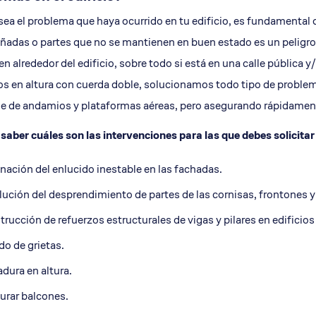
o terrazas y cornisas
Restauración parte baja b
sea el problema que haya ocurrido en tu edificio, es fundamental 
Revisión fachadas ITE
ñadas o partes que no se mantienen en buen estado es un peligro
n alrededor del edificio, sobre todo si está en una calle pública 
os en altura con cuerda doble, solucionamos todo tipo de problema
e de andamios y plataformas aéreas, pero asegurando rápidamente
saber cuáles son las intervenciones para las que debes solicita
nación del enlucido inestable en las fachadas.
ución del desprendimiento de partes de las cornisas, frontones y
rucción de refuerzos estructurales de vigas y pilares en edific
do de grietas.
dura en altura.
urar balcones.