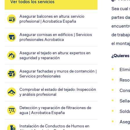
Ver todos los servicios
Nuestro equipo
Aislamient
Sea cual 
Qué te ofrecemos
Asegurar balcones en altura: servicio
partes da
profesional | Acrobatica España
Envía tu CV
encuentre
Ofertas de trabajo
de trabaj
Asegurar cornisas en edificios | Servicios
Dónde estamos
profesionales Acrobatica
el montaj
Asegurar el tejado en altura: expertos en
¿Quieres 
seguridad y reparación
Elimi
Asegurar fachadas y muros de contención |
Servicios profesionales
Resol
Comprobar el estado del tejado: Inspección
Const
y análisis profesional
Sella
Detección y reparación de filtraciones de
Solda
agua | Acrobatica España
Aseg
Instalación de Conductos de Humos en