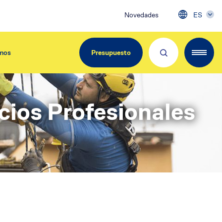
Novedades
ES
mos
Presupuesto
icios Profesionales
EdiliziAcrobatica Iberica
C/ Girona, 134
08037 Barcelona
Tel. 900.800.963
info@acrobatica.es