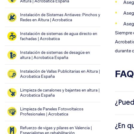
Altura | Acrobatica España
Asegu
Asegu
Instalación de Sistemas Antiaves: Pinchos y
Redes en Altura | Acrobatica
Asegu
Siempre q
Instalación de sistemas de agua directo en
fachadas | Acrobatica
Acrobatic
durante c
Instalación de sistemas de desagüe en
altura | Acrobatica España
FAQ
Instalación de Vallas Publicitarias en Altura |
Acrobatica España
Limpieza de canalones y bajantes en altura |
Acrobatica España
¿Pued
Limpieza de Paneles Fotovoltaicos
Profesionales | Acrobatica
¿En q
Refuerzo de vigas y pilares en Valencia |
Especialistas en rehabilitación