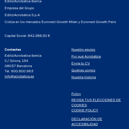
EdiliziAcrobatica Iberica
Empresa del Grupo
EdiliziAcrobatica S.p.A
Cotiza en los mercados Euronext Growth Milan y Euronext Growth Paris
Capital Social: 842.288,50 €
Contactes
Nuestro equipo
EdiliziAcrobatica Iberica
Por qué Acrobática
C/ Girona, 134
Envía tu CV
08037 Barcelona
Quiénes somos
Tel. 900.800.963
info@acrobatica.es
Nuestra historia
Policy
REVISA TUS ELECCIONES DE
COOKIES
COOKIE POLICY
DECLARACIÓN DE
ACCESIBILIDAD