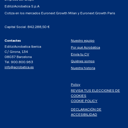
EdiliziAcrobatica S.p.A
Cotiza en los mercados Euronext Growth Milan y Euronext Growth Paris
Capital Social: 842.288,50 €
Contactes
Nuestro equipo
EdiliziAcrobatica Iberica
Por qué Acrobática
C/ Girona, 134
Envía tu CV
08037 Barcelona
Quiénes somos
Tel. 900.800.963
info@acrobatica.es
Nuestra historia
Policy
REVISA TUS ELECCIONES DE
COOKIES
COOKIE POLICY
DECLARACIÓN DE
ACCESIBILIDAD