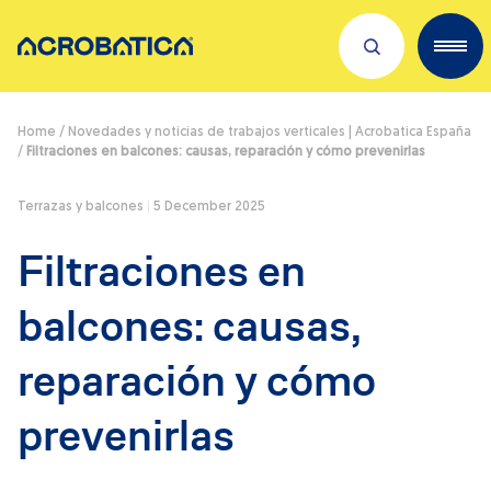
Descubre sobre nosotros
Home
/
Novedades y noticias de trabajos verticales | Acrobatica España
/
Filtraciones en balcones: causas, reparación y cómo prevenirlas
Servicios
Terrazas y balcones
5 December 2025
Trabaja con nosotros
Filtraciones en
Dónde estamos
balcones: causas,
Novedades
reparación y cómo
prevenirlas