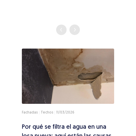
Fachadas
Techos
11/03/2026
Techo
Por qué se filtra el agua en una
¿Cóm