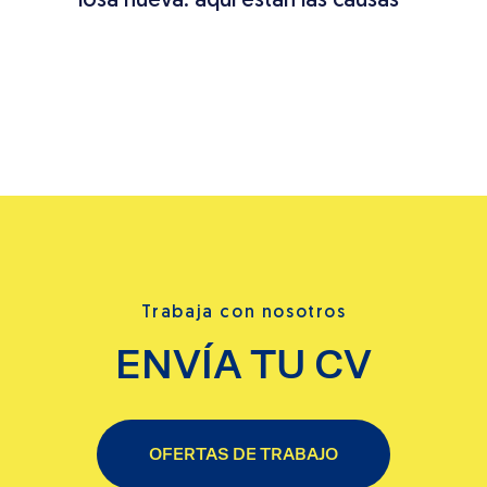
s:
losa nueva: aquí están las causas
tech
so a
pas
Trabaja con nosotros
ENVÍA TU CV
OFERTAS DE TRABAJO