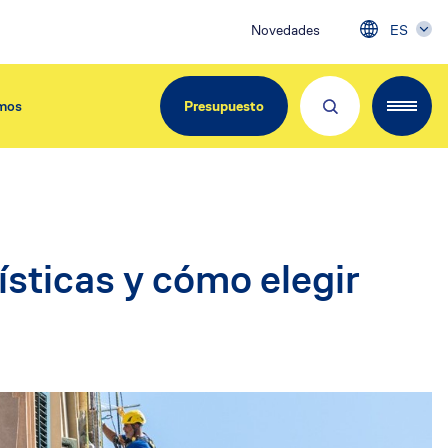
Novedades
ES
mos
Presupuesto
EdiliziAcrobatica Iberica
ísticas y cómo elegir
C/ Girona, 134
08037 Barcelona
Tel. 900.800.963
info@acrobatica.es