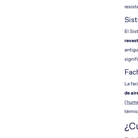
resist
Sis
El Sis
reves
antigu
signif
Fac
La fac
de air
(humed
térmic
¿C