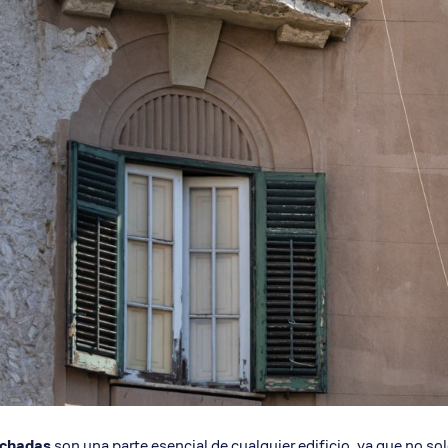
o terrazas y cornisas
Restauración parte baja b
Revisión fachadas ITE
achadas
son una parte esencial de cualquier edificio, ya que no so