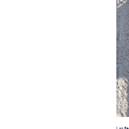
Nuestro equipo
Aislamient
Qué te ofrecemos
Envía tu CV
Ofertas de trabajo
Dónde estamos
Las
f