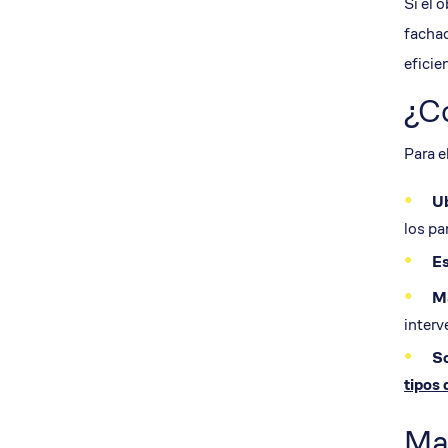
Si el 
fachad
eficie
¿Có
Para e
Ub
los pa
Es
M
interv
So
tipos 
Ma