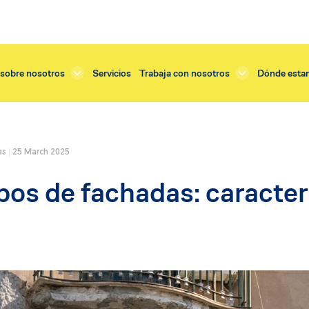
sobre nosotros
Servicios
Trabaja con nosotros
Dónde esta
as
25 March 2025
Servicios
pos de fachadas: caracter
tejado
Renovación enlucido
o exterior
Renovación balcones
dificios
Renovación tejado
cornisas
Renovación terraza
fachadas y muros
Restauración cornisas
balcones
Restauración fachada
 instalación ventanas
Restauración vidrieras