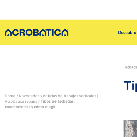
Descubre 
Fachad
Descubre sobre nosotros
Servicios
Ti
Quiénes somos
Asegurar 
Nuestra historia
Aislamient
Home
/
Novedades y noticias de trabajos verticales |
En qué creemos
Asegurar e
Acrobatica España
/
Tipos de fachadas:
características y cómo elegir
Los pasos dados
Asegurar 
Servicios
Asegurar 
Trabaja con nosotros
Asegurar 
Por qué Acrobática
Asistencia