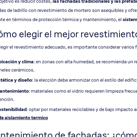
objetivo es reducir costes,
las fachadas tradicionales y las prefa
as de ladrillo con revestimiento de mortero son asequibles y ofr
nte en términos de protección térmica y mantenimiento, el
siste
mo elegir el mejor revestimient
legir el revestimiento adecuado, es importante considerar varios 
icación y clima
: en zonas con alta humedad, se recomienda un 
neles cerámicos.
tética
y diseño
: la elección debe armonizar con el estilo del edif
antenimiento
: materiales como el vidrio requieren limpieza frec
ención.
stenibilidad
: optar por materiales reciclables y de bajo impacto a
de aislamiento termico
ntenimiento de fachadas: ¿cómo 