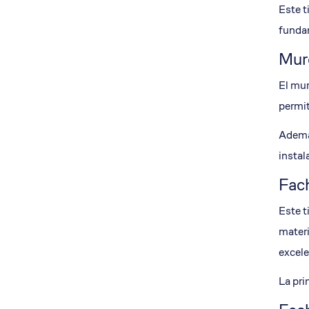
Este t
funda
Mur
El mur
permit
Además
instal
Fac
Este t
materi
excele
La pri