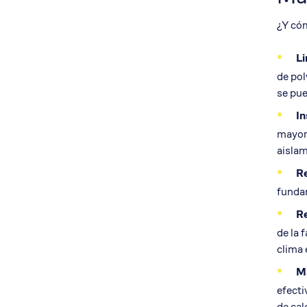
¿Y có
Li
de pol
se pue
In
mayore
aislam
Re
fundam
R
de la 
clima 
M
efecti
de cal