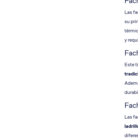
Fac
Las fa
su pri
térmic
y requ
Fac
Este t
tradic
Además
durabi
Fach
Las fa
ladrill
difere