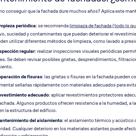
mo conseguir que la fachada dure muchos años? Aplica este man
mpieza periódica
: se recomienda
limpiaza de fachada (todo lo qu
vo, suciedad y contaminantes que puedan deteriorar el revestimien
den utilizar diferentes métodos de limpieza, como lavado a presi
spección regular
: realizar inspecciones visuales periódicas perm
s. Se deben revisar posibles grietas, desprendimientos, filtracio
iento.
paración de fisuras
: las grietas o fisuras en la fachada pueden
ental sellarlas rápidamente con materiales adecuados para evitar
evestimiento adecuado
: aplicar revestimientos protectores adecu
fachada. Algunos productos ofrecen resistencia a la humedad, a la
en la estructura del edificio.
antenimiento del
aislamiento
: el aislamiento térmico y acústico
vidad. Cualquier deterioro en los materiales aislantes puede afect
efacción y refrigeración.