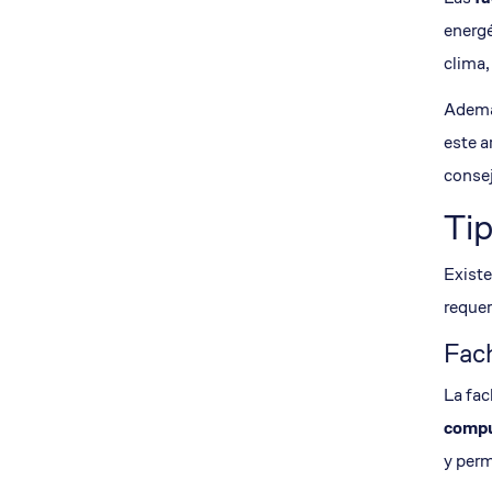
energé
clima,
Ademá
este a
consej
Tip
Existe
requer
Fach
La fac
compu
y perm