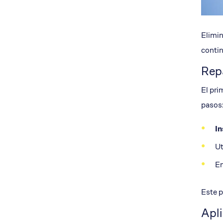
Elimin
contin
Repa
El pri
pasos
In
Ut
En
Este p
Apli