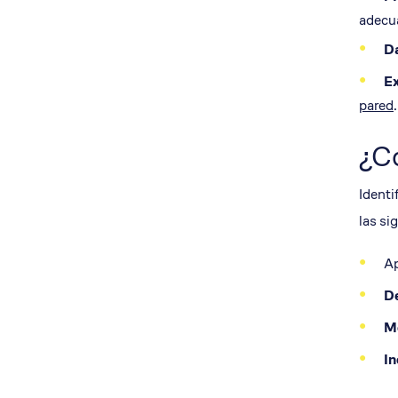
adecu
Da
Ex
pared
.
¿Có
Identi
las si
Ap
D
Mo
In