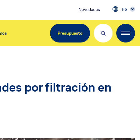
Novedades
ES
mos
Presupuesto
EdiliziAcrobatica Iberica
es por filtración en
C/ Girona, 134
08037 Barcelona
Tel. 900.800.963
info@acrobatica.es