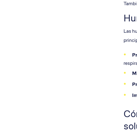
Tambié
Hum
Las hu
princi
Pr
respir
Ma
Pr
I
Cóm
sol