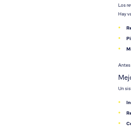
Los re
Hay va
Re
Pi
Me
Antes 
Mejo
Un sis
In
Re
Co