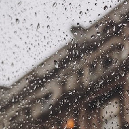
o terrazas y cornisas
Restauración parte baja b
Revisión fachadas ITE