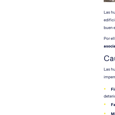
Las hu
edific
buen 
Por el
asocia
Ca
Las hu
imperm
Fi
deteri
Fa
Ma