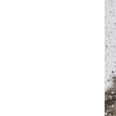
Nuestro equipo
Aislamient
Qué te ofrecemos
Envía tu CV
Ofertas de trabajo
Dónde estamos