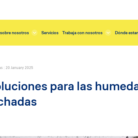
sobre nosotros
Servicios
Trabaja con nosotros
Dónde esta
as
20 January 2025
Servicios
luciones para las humedad
tejado
Renovación enlucido
o exterior
Renovación balcones
chadas
dificios
Renovación tejado
cornisas
Renovación terraza
fachadas y muros
Restauración cornisas
balcones
Restauración fachada
 instalación ventanas
Restauración vidrieras