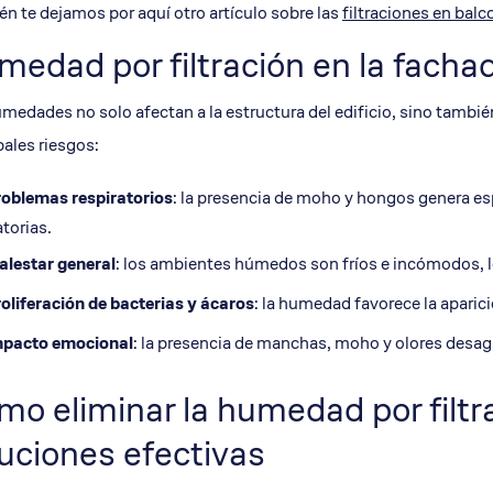
n te dejamos por aquí otro artículo sobre las
filtraciones en bal
edad por filtración en la fachad
medades no solo afectan a la estructura del edificio, sino tambié
pales riesgos:
oblemas respiratorios
: la presencia de moho y hongos genera es
atorias.
lestar general
: los ambientes húmedos son fríos e incómodos, lo
oliferación de bacterias y ácaros
: la humedad favorece la apari
mpacto emocional
: la presencia de manchas, moho y olores desagr
o eliminar la humedad por filtr
uciones efectivas