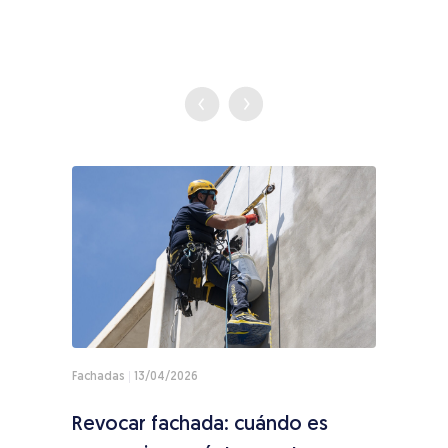
Fachadas
13/04/2026
Techo
se
Revocar fachada: cuándo es
Cóm