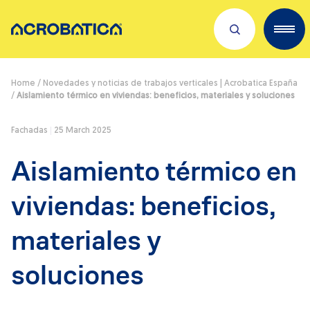
Descubre sobre nosotros
Home
/
Novedades y noticias de trabajos verticales | Acrobatica España
/
Aislamiento térmico en viviendas: beneficios, materiales y soluciones
Servicios
Fachadas
25 March 2025
Trabaja con nosotros
Aislamiento térmico en
Dónde estamos
viviendas: beneficios,
Novedades
materiales y
soluciones