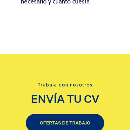
necesario y cuánto cuesta
conc
caus
pas
Trabaja con nosotros
ENVÍA TU CV
OFERTAS DE TRABAJO