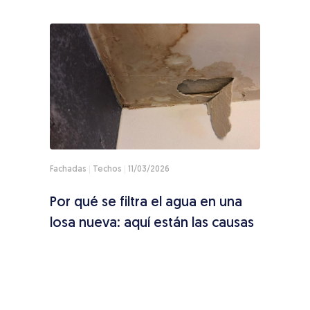
Fachadas
Techos
11/03/2026
Techo
Por qué se filtra el agua en una
¿Cóm
s:
losa nueva: aquí están las causas
tech
so a
pas