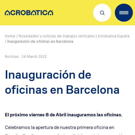
Descubre sobre nosotros
Home
/
Novedades y noticias de trabajos verticales | Acrobatica España
/
Inauguración de oficinas en Barcelona
Servicios
Noticias
24 March 2022
Trabaja con nosotros
Inauguración de
Dónde estamos
oficinas en Barcelona
Novedades
El próximo
viernes 8 de Abril inauguramos las oficinas.
Celebramos la apertura de nuestra primera oficina en