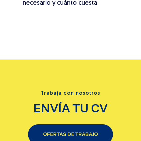
concreto con varillas oxidadas:
losa
causas, riesgos y solución paso a
paso
Trabaja con nosotros
ENVÍA TU CV
OFERTAS DE TRABAJO