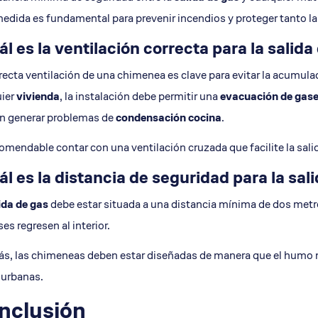
edida es fundamental para prevenir incendios y proteger tanto la 
l es la ventilación correcta para la sali
recta ventilación de una chimenea es clave para evitar la acumu
uier
vivienda
, la instalación debe permitir una
evacuación de gas
n generar problemas de
condensación cocina
.
omendable contar con una ventilación cruzada que facilite la salid
l es la distancia de seguridad para la sa
ida de gas
debe estar situada a una distancia mínima de dos metros
ses regresen al interior.
, las chimeneas deben estar diseñadas de manera que el humo no c
 urbanas.
nclusión