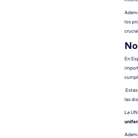
Además
los pr
crucia
No
En Esp
impor
cumpli
Estas 
las di
La UNE
unifam
Además