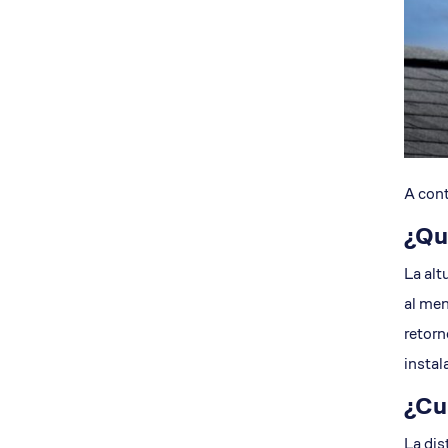
A cont
¿Qu
La alt
al men
retorn
instal
¿Cuá
La dis