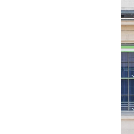
Nuestro equipo
Aislamient
Qué te ofrecemos
Envía tu CV
Ofertas de trabajo
Dónde estamos