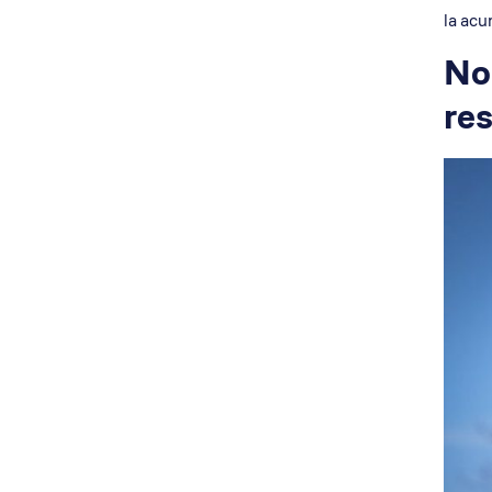
la acu
No
re