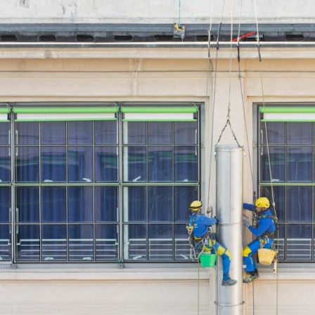
o terrazas y cornisas
Restauración parte baja b
Revisión fachadas ITE