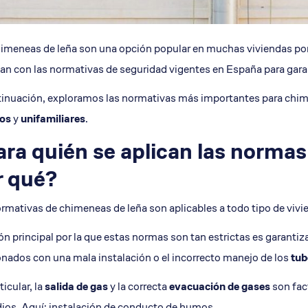
imeneas de leña son una opción popular en muchas viviendas por 
n con las normativas de seguridad vigentes en España para gara
inuación, exploramos las normativas más importantes para chim
ios
y
unifamiliares
.
ara quién se aplican las normas
r qué?
rmativas de chimeneas de leña son aplicables a todo tipo de vivi
ón principal por la que estas normas son tan estrictas es garantiz
onados con una mala instalación o el incorrecto manejo de los
tub
ticular, la
salida de gas
y la correcta
evacuación de gases
son fac
ios. Aquí:
instalación de conducto de humos
.