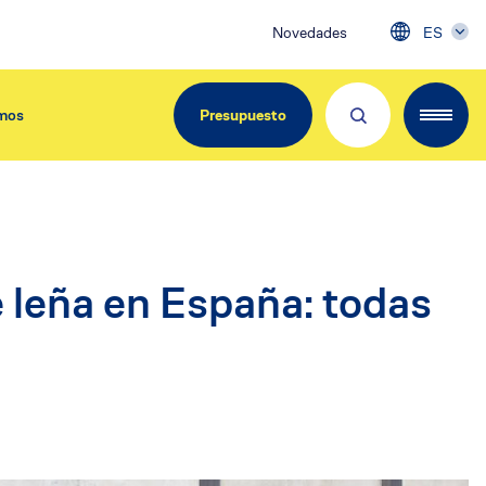
Novedades
ES
mos
Presupuesto
EdiliziAcrobatica Iberica
 leña en España: todas
C/ Girona, 134
08037 Barcelona
Tel. 900.800.963
info@acrobatica.es