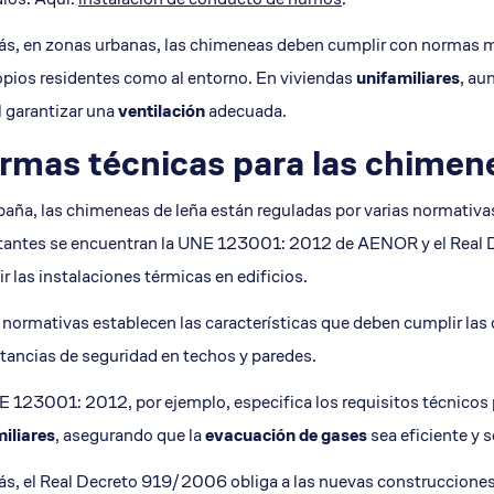
, en zonas urbanas, las chimeneas deben cumplir con normas más
opios residentes como al entorno. En viviendas
unifamiliares
, au
l garantizar una
ventilación
adecuada.
rmas técnicas para las chimen
aña, las chimeneas de leña están reguladas por varias normativa
tantes se encuentran la UNE 123001: 2012 de AENOR y el Real 
r las instalaciones térmicas en edificios.
normativas establecen las características que deben cumplir las 
stancias de seguridad en techos y paredes.
 123001: 2012, por ejemplo, especifica los requisitos técnicos 
iliares
, asegurando que la
evacuación de gases
sea eficiente y 
, el Real Decreto 919/2006 obliga a las nuevas construcciones 