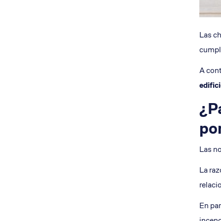
Las ch
cumpla
A cont
edific
¿P
po
Las no
La raz
relaci
En par
incend