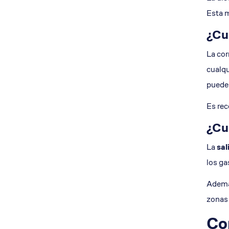
Esta m
¿Cuá
La cor
cualq
puede
Es rec
¿Cuá
La
sal
los ga
Además
zonas
Co