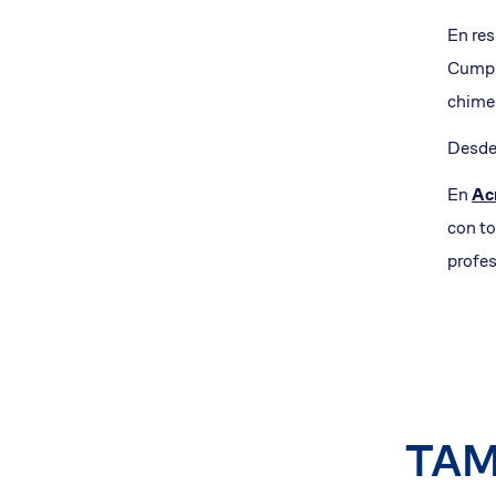
En res
Cumpli
chime
Desde
En
Ac
con to
profes
TAM