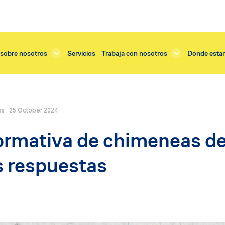
sobre nosotros
Servicios
Trabaja con nosotros
Dónde esta
as
25 October 2024
Servicios
rmativa de chimeneas de
tejado
Renovación enlucido
o exterior
Renovación balcones
s respuestas
dificios
Renovación tejado
cornisas
Renovación terraza
fachadas y muros
Restauración cornisas
balcones
Restauración fachada
 instalación ventanas
Restauración vidrieras