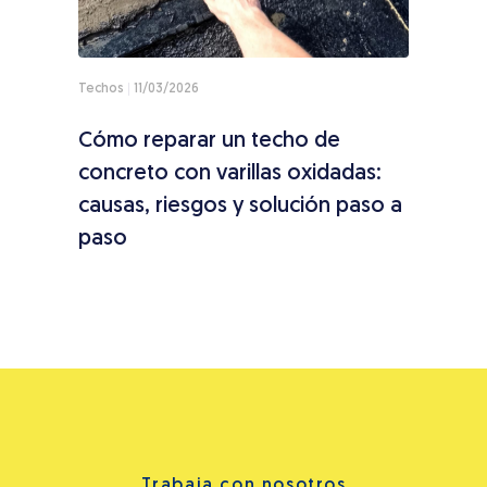
Techos
11/03/2026
Fachad
Cómo reparar un techo de
Por 
concreto con varillas oxidadas:
losa
causas, riesgos y solución paso a
paso
Trabaja con nosotros