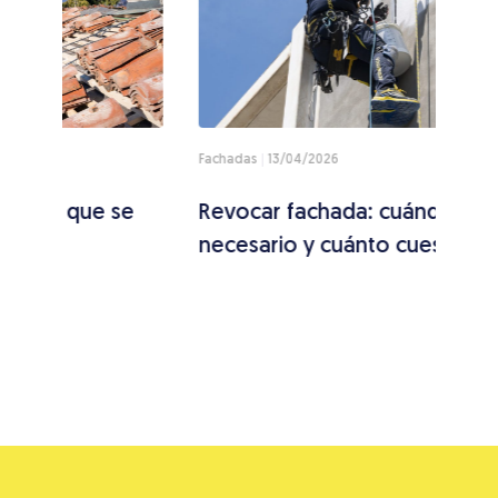
Fachadas
13/04/2026
Techo
se
Revocar fachada: cuándo es
Cóm
necesario y cuánto cuesta
conc
caus
pas