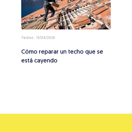
Techos
13/04/2026
Fachad
nes:
Cómo reparar un techo que se
Revo
o
está cayendo
nece