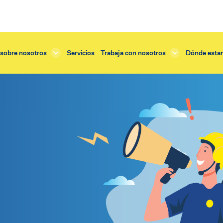
sobre nosotros
Servicios
Trabaja con nosotros
Dónde esta
Servicios
tejado
Renovación enlucido
o exterior
Renovación balcones
dificios
Renovación tejado
cornisas
Renovación terraza
fachadas y muros
Restauración cornisas
balcones
Restauración fachada
 instalación ventanas
Restauración vidrieras