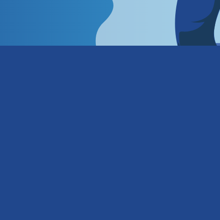
o terrazas y cornisas
Restauración parte baja b
Revisión fachadas ITE