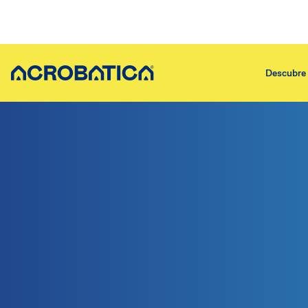
Descubre 
Descubre sobre nosotros
Servicios
Quiénes somos
Asegurar 
Nuestra historia
Aislamient
En qué creemos
Asegurar e
Los pasos dados
Asegurar 
Servicios
Asegurar 
Trabaja con nosotros
Asegurar 
Por qué Acrobática
Asistencia