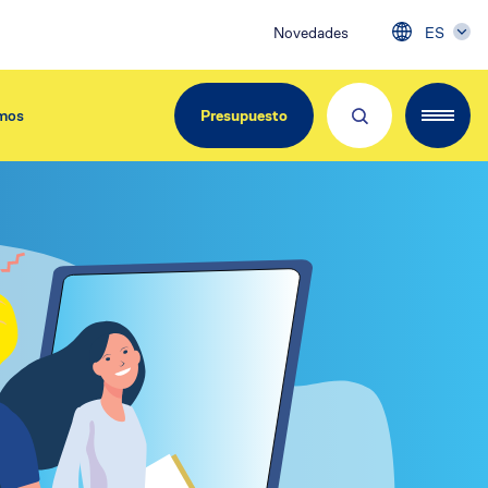
Novedades
ES
mos
Presupuesto
EdiliziAcrobatica Iberica
C/ Girona, 134
08037 Barcelona
Tel. 900.800.963
info@acrobatica.es