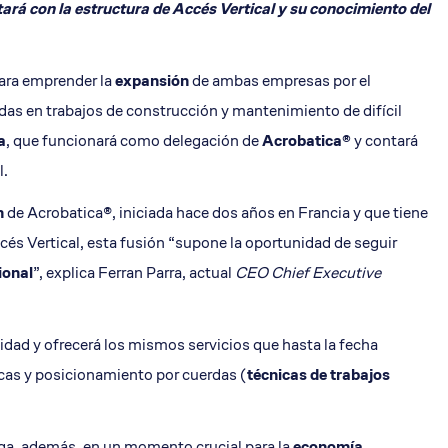
rá con la estructura de Accés Vertical y su conocimiento del
alcón
ara emprender la
expansión
de ambas empresas por el
das en trabajos de construcción y mantenimiento de difícil
a
, que funcionar
á como delegación de
Acrobatica®
y contará
l.
n
de Acrobatica®, iniciada hace dos años en Francia y que tiene
ccé
s Vertical,
esta fusión “supone la oportunidad de seguir
ional
”, explica Ferran Parra, actual
CEO Chief Executive
dad y ofrecerá los mismos servicios que hasta la fecha
icas y posicionamiento por cuerdas (
técnicas de trabajos
ga, además, en un momento crucial para la
economía