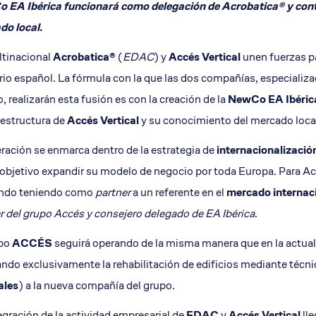
 EA Ibé
rica funcionar
á como delegación de Acrobatica® y conta
o terrazas y cornisas
Restauración parte baja b
do local.
Revisión fachadas ITE
ltinacional
Acrobatica®
(
EDAC
) y
Accés Vertical
unen fuerzas p
orio españ
ol. La f
órmula con la que las dos compañías, especializa
, realizarán esta fusión es con la creación de la
NewCo EA Ibé
ric
 estructura de
Accés Vertical
y su conocimiento del mercado loca
ración se enmarca dentro de la estrategia de
internacionalizació
bjetivo expandir su modelo de negocio por toda Europa. Para A
endo teniendo como
partner
a un
referente en el
mercado internac
r del grupo Accés y consejero delegado de EA Ibérica
.
upo
ACCÉS
seguirá operando de la misma manera que en la actuali
ndo exclusivamente la rehabilitación de edificios mediante técn
ales
) a la nueva compañía del grupo.
egración de la actividad empresarial de
EDAC
y
Accés Vertical
lle