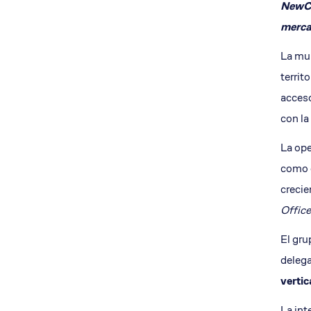
NewCo
Nuestro equipo
Aislamient
merca
Qué te ofrecemos
Envía tu CV
La mu
Ofertas de trabajo
territ
Dónde estamos
acceso
con la
La ope
como o
creci
Office
El gr
delega
vertic
La int