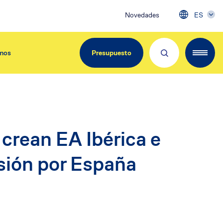
Novedades
ES
mos
Presupuesto
EdiliziAcrobatica Iberica
 crean EA Ibérica e
C/ Girona, 134
08037 Barcelona
nsión por España
Tel. 900.800.963
info@acrobatica.es