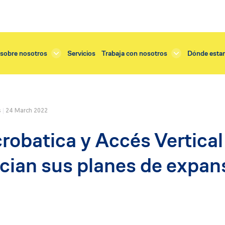
sobre nosotros
Servicios
Trabaja con nosotros
Dónde esta
s
24 March 2022
Servicios
robatica y Accés Vertical
tejado
Renovación enlucido
o exterior
Renovación balcones
ician sus planes de expa
dificios
Renovación tejado
cornisas
Renovación terraza
fachadas y muros
Restauración cornisas
balcones
Restauración fachada
 instalación ventanas
Restauración vidrieras