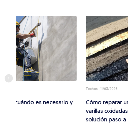
Techos
11/03/2026
o y
Cómo reparar un techo de concreto con
varillas oxidadas: causas, riesgos y
solución paso a paso