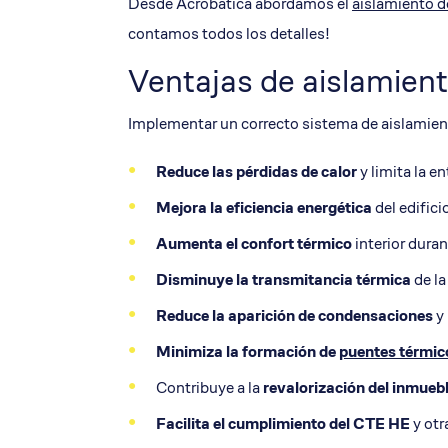
Desde Acrobatica abordamos el
aislamiento d
contamos todos los detalles!
Ventajas de aislamient
Implementar un correcto sistema de aislamient
Reduce las pérdidas de calor
y limita la e
Mejora la
eficiencia energética
del edifici
Aumenta el confort térmico
interior duran
Disminuye la
transmitancia térmica
de la
Reduce la aparición de condensaciones
y
Minimiza la formación de
puentes térmic
Contribuye a la
revalorización del inmuebl
Facilita el cumplimiento del CTE HE
y otr