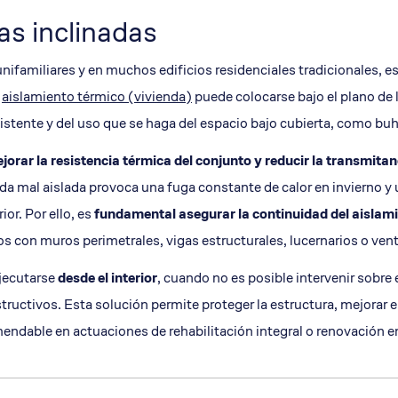
as inclinadas
unifamiliares y en muchos edificios residenciales tradicionales, 
l
aislamiento térmico (vivienda)
puede colocarse bajo el plano de la
istente y del uso que se haga del espacio bajo cubierta, como buh
jorar la
resistencia térmica
del conjunto y reducir la
transmitan
inada mal aislada provoca una fuga constante de calor en invierno
or. Por ello, es
fundamental asegurar la continuidad del aislami
 con muros perimetrales, vigas estructurales, lucernarios o vent
ejecutarse
desde el interior
, cuando no es posible intervenir sobre 
ructivos. Esta solución permite proteger la estructura, mejorar e
mendable en actuaciones de rehabilitación integral o renovación e