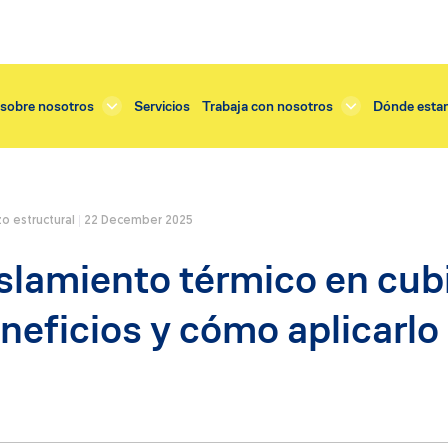
sobre nosotros
Servicios
Trabaja con nosotros
Dónde esta
o estructural
22 December 2025
Servicios
slamiento térmico en cubi
tejado
Renovación enlucido
o exterior
Renovación balcones
neficios y cómo aplicarl
dificios
Renovación tejado
cornisas
Renovación terraza
fachadas y muros
Restauración cornisas
balcones
Restauración fachada
 instalación ventanas
Restauración vidrieras