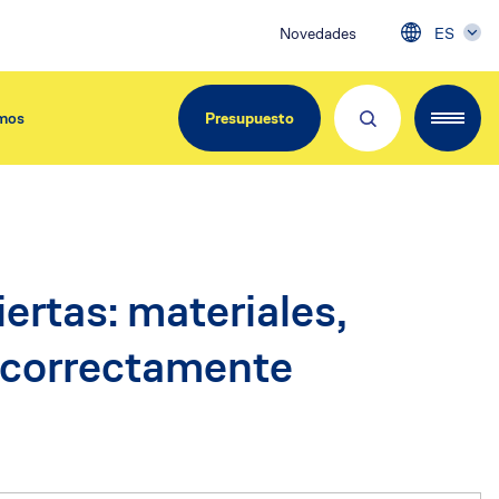
Novedades
ES
mos
Presupuesto
EdiliziAcrobatica Iberica
ertas: materiales,
C/ Girona, 134
08037 Barcelona
o correctamente
Tel. 900.800.963
info@acrobatica.es