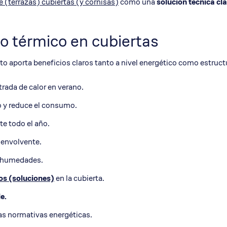
e (terrazas) cubiertas (y cornisas)
como una
solución técnica cl
o térmico en cubiertas
o aporta beneficios claros tanto a nivel energético como estruct
ntrada de calor en verano.
o y reduce el consumo.
te todo el año.
 envolvente.
 humedades.
os (soluciones)
en la cubierta.
e.
as normativas energéticas.