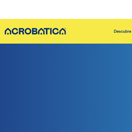
Descubre 
Descubre sobre nosotros
Servicios
Quiénes somos
Asegurar 
Nuestra historia
Aislamient
En qué creemos
Asegurar e
Los pasos dados
Asegurar 
Servicios
Asegurar 
Trabaja con nosotros
Asegurar 
Por qué Acrobática
Asistencia