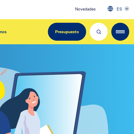
Novedades
ES
mos
Presupuesto
EdiliziAcrobatica Iberica
C/ Girona, 134
08037 Barcelona
Tel. 900.800.963
info@acrobatica.es