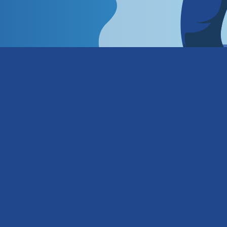
o terrazas y cornisas
Restauración parte baja b
Revisión fachadas ITE