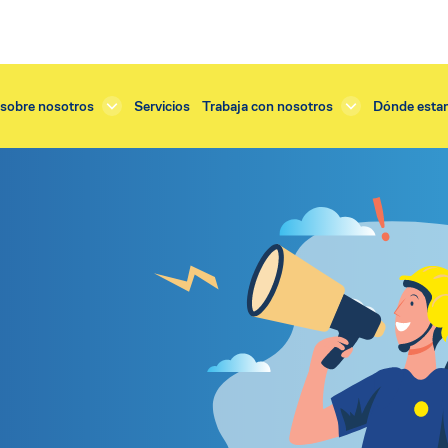
sobre nosotros
Servicios
Trabaja con nosotros
Dónde esta
Servicios
tejado
Renovación enlucido
o exterior
Renovación balcones
dificios
Renovación tejado
cornisas
Renovación terraza
fachadas y muros
Restauración cornisas
balcones
Restauración fachada
 instalación ventanas
Restauración vidrieras