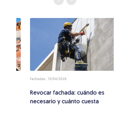
Fachadas
13/04/2026
Techo
se
Revocar fachada: cuándo es
Cóm
necesario y cuánto cuesta
conc
caus
pas