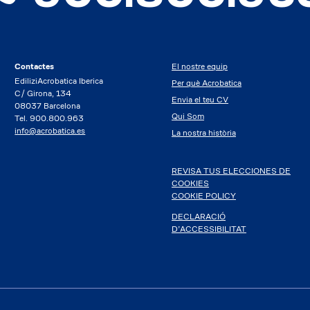
Contactes
El nostre equip
EdiliziAcrobatica Iberica
Per què Acrobatica
C/ Girona, 134
Envia el teu CV
08037 Barcelona
Qui Som
Tel. 900.800.963
info@acrobatica.es
La nostra història
REVISA TUS ELECCIONES DE
COOKIES
COOKIE POLICY
DECLARACIÓ
D’ACCESSIBILITAT