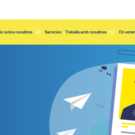
x sobre nosaltres
Servicios
Treballa amb nosaltres
On este
Servicios
 teulada
Renovació arrebossat
exterior
Renovació balcons
edificis
Renovació teulada
 cornisas
Renovació terrassa
 façanes i murs
Restauració cornisas
 balcons
Restauració façana
a finestres
Restauració vidrieres