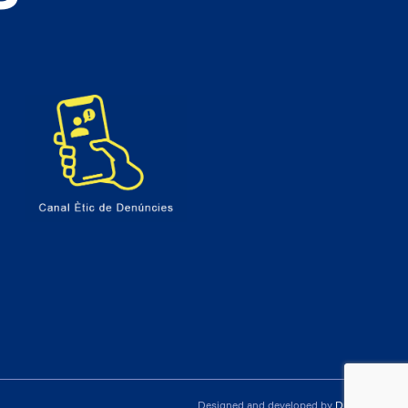
Català
Designed and developed by
Dueper Design