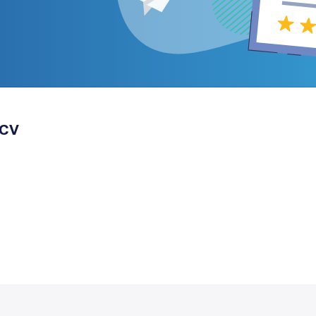
terrasses i cornisas
Restauració part baixa ba
Revisió façanes ITE
 CV