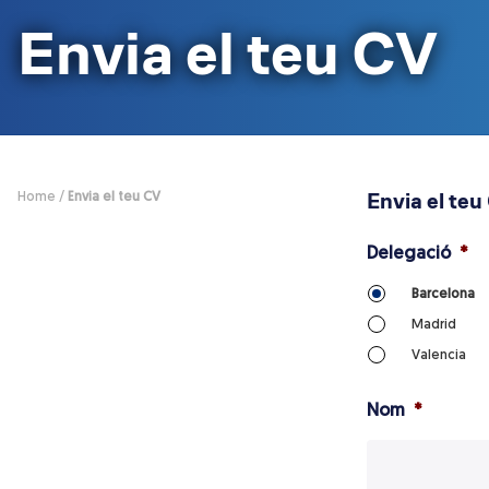
El nostre equip
Aïllament 
Envia el teu CV
Què t’oferim
Envia el teu CV
Ofertes de feina
On estem
Envia el teu
Home
/
Envia el teu CV
Delegació
*
Barcelona
Madrid
Valencia
Nom
*