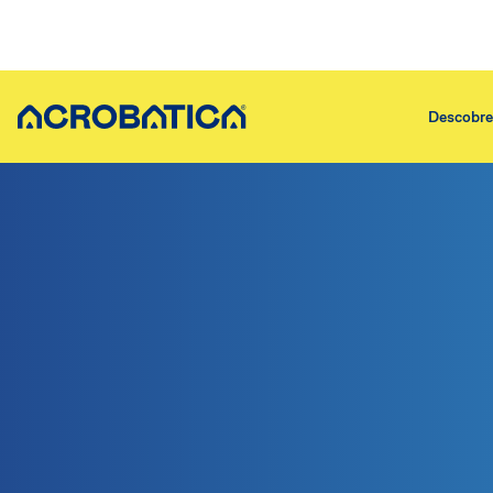
Descobrei
Descobreix sobre nosaltres
Servicios
Qui Som
Assegurar
La nostra història
Aïllament 
En què creiem
Assegurar 
Els passos donats
Assegurar
Servicios
Assegurar
Treballa amb nosaltres
Assegurar
Per què Acrobatica
Assistènci