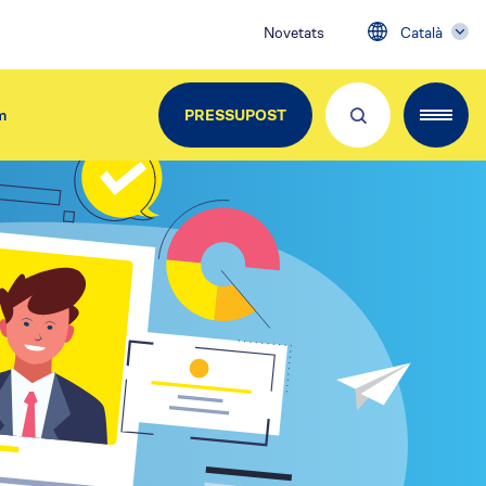
Novetats
Català
m
PRESSUPOST
EdiliziAcrobatica Iberica
C/ Girona, 134
08037 Barcelona
Tel. 900.800.963
info@acrobatica.es