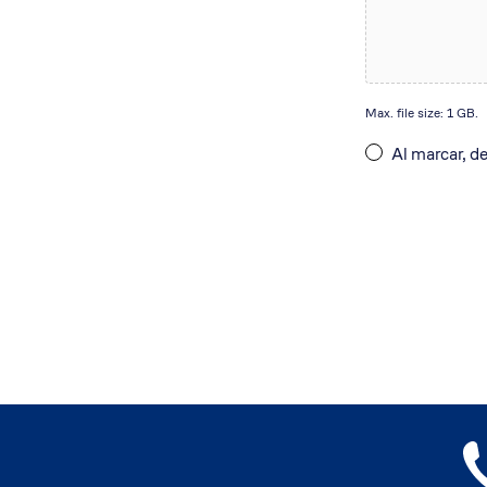
Max. file size: 1 GB.
Al marcar, d
Política
de
privacitat
*