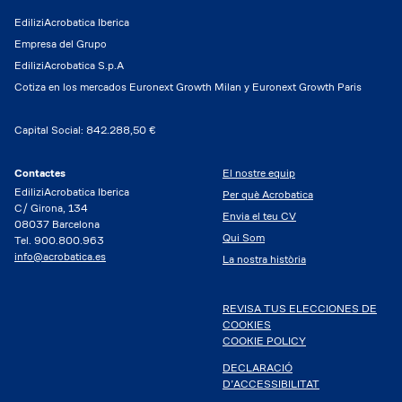
EdiliziAcrobatica Iberica
Empresa del Grupo
EdiliziAcrobatica S.p.A
Cotiza en los mercados Euronext Growth Milan y Euronext Growth Paris
Capital Social: 842.288,50 €
Contactes
El nostre equip
EdiliziAcrobatica Iberica
Per què Acrobatica
C/ Girona, 134
Envia el teu CV
08037 Barcelona
Qui Som
Tel. 900.800.963
info@acrobatica.es
La nostra història
REVISA TUS ELECCIONES DE
COOKIES
COOKIE POLICY
DECLARACIÓ
D’ACCESSIBILITAT