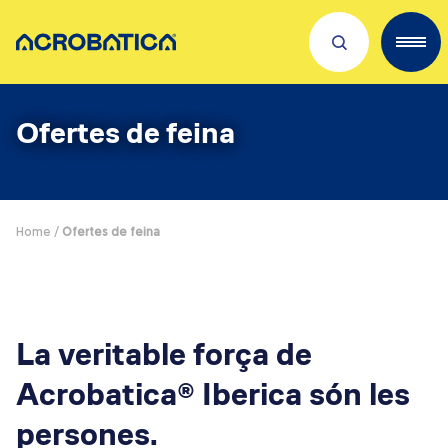
Descobreix sobre nosaltres
Ofertes de feina
Servicios
Treballa amb nosaltres
Home
/
Ofertes de feina
On estem
Novetats
La veritable força de
Acrobatica® Iberica són les
persones.