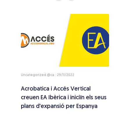
Uncategorized @ca
29/11/2022
Sin ca
Acrobatica i Accés Vertical
Inau
creuen EA Ibèrica i iniciïn els seus
Barc
plans d'expansió per Espanya