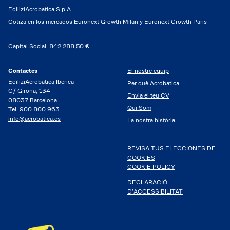
EdiliziAcrobatica S.p.A
Cotiza en los mercados Euronext Growth Milan y Euronext Growth Paris
Capital Social: 842.288,50 €
Contactes
El nostre equip
EdiliziAcrobatica Iberica
Per què Acrobatica
C/ Girona, 134
Envia el teu CV
08037 Barcelona
Qui Som
Tel. 900.800.963
info@acrobatica.es
La nostra història
REVISA TUS ELECCIONES DE
COOKIES
COOKIE POLICY
DECLARACIÓ
D’ACCESSIBILITAT