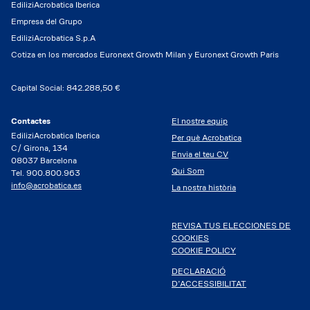
EdiliziAcrobatica Iberica
Empresa del Grupo
EdiliziAcrobatica S.p.A
Cotiza en los mercados Euronext Growth Milan y Euronext Growth Paris
Capital Social: 842.288,50 €
Contactes
El nostre equip
EdiliziAcrobatica Iberica
Per què Acrobatica
C/ Girona, 134
Envia el teu CV
08037 Barcelona
Qui Som
Tel. 900.800.963
info@acrobatica.es
La nostra història
REVISA TUS ELECCIONES DE
COOKIES
COOKIE POLICY
DECLARACIÓ
D’ACCESSIBILITAT