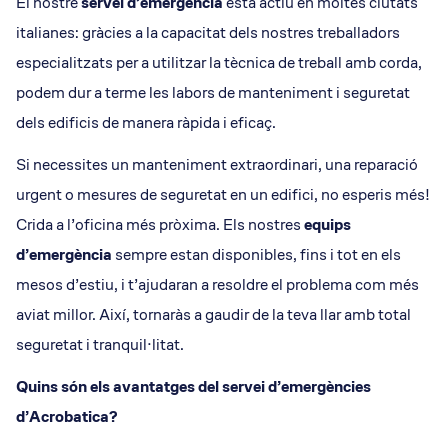
El nostre
servei d’emergència
està actiu en moltes ciutats
italianes: gràcies a la capacitat dels nostres treballadors
especialitzats per a utilitzar la tècnica de treball amb corda,
podem dur a terme les labors de manteniment i seguretat
dels edificis de manera ràpida i eficaç.
Si necessites un manteniment extraordinari, una reparació
urgent o mesures de seguretat en un edifici, no esperis més!
Crida a l’oficina més pròxima. Els nostres
equips
d’emergència
sempre estan disponibles, fins i tot en els
mesos d’estiu, i t’ajudaran a resoldre el problema com més
aviat millor. Així, tornaràs a gaudir de la teva llar amb total
seguretat i tranquil·litat.
Quins són els avantatges del servei d’emergències
d’Acrobatica?